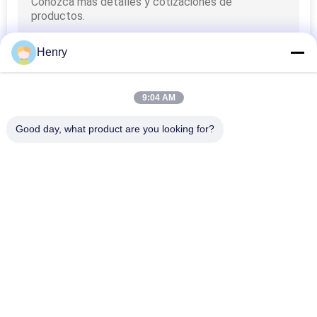
Henry
9:04 AM
Good day, what product are you looking for?
Categorias populares
Todos
Grupo De Gerador 
Grupo De Gerador 
Diesel Silencioso
Diesel Dos Cummins
Grupo De Gerador 
Grupo De Gerador 
Diesel De Perkins
Diesel Do Deutz
Grupo De Gerador 
Marine Gerador 
Diesel De 
Diesel
MITSUBISHI