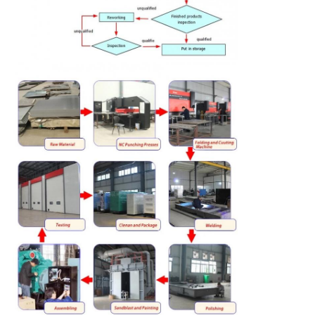
CONTROLE
DA
QUALIDADE
CONTACTE-
NOS
PEÇA
UMAS
CITAÇÕES
MAPA
DO
SITE