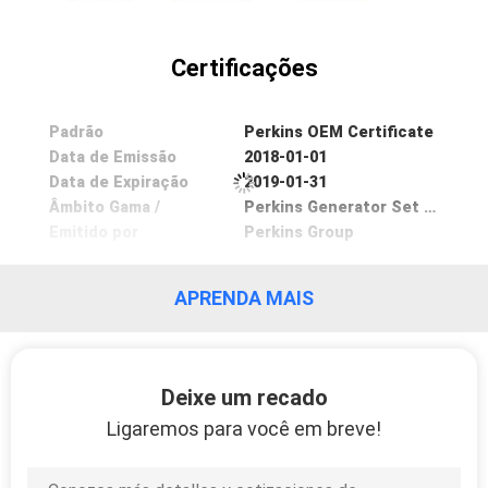
PRIVACY
Certificações
POLICY
Padrão
Perkins OEM Certificate
Data de Emissão
2018-01-01
Data de Expiração
2019-01-31
Âmbito Gama /
Perkins Generator Set OEM Partner
Emitido por
Perkins Group
APRENDA MAIS
Deixe um recado
Ligaremos para você em breve!