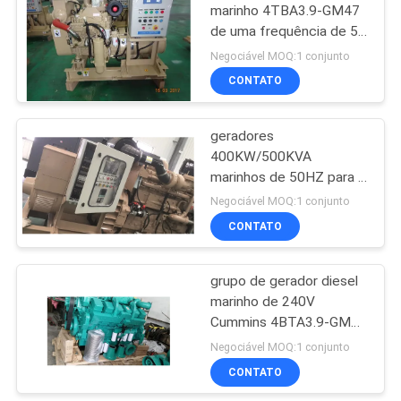
marinho 4TBA3.9-GM47
de uma frequência de 50
76
hertz com baixo
Negociável MOQ:1 conjunto
consumo de combustível
Grupo de gerador
CONTATO
diesel de Weichai
geradores
400KW/500KVA
marinhos de 50HZ para a
instalação fácil dos
Negociável MOQ:1 conjunto
botes
CONTATO
17
Motores do fuzileiro
grupo de gerador diesel
marinho de 240V
naval de Cummins
Cummins 4BTA3.9-GM65
60 hertz de frequência
Negociável MOQ:1 conjunto
CCFJ-50J6
CONTATO