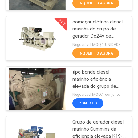
CONTROLE
INQUÉRITO AGORA
DA
HOT
começar elétrica diesel
QUALIDADE
100
marinha do grupo de
gerador Dc24v de
grupo de gerador
CONTACTE-
6bt5.9-gm83 Cummins
Negociável MOQ:1 UNIDADE
diesel de perkins
NOS
INQUÉRITO AGORA
tipo bonde diesel
PEÇA
marinho eficiência
UMAS
elevada do grupo de
32
gerador de 240V
CITAÇÕES
Negociável MOQ:1 conjunto
Cummins K19-DM
grupo de gerador
CONTATO
MAPA
diesel do deutz
Grupo de gerador diesel
DO
marinho Cummins da
SITE
eficiência elevada K19-