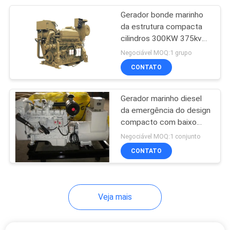
Gerador bonde marinho
21
da estrutura compacta
Grupo de gerador
cilindros 300KW 375kva
de uma frequência 6 de
Negociável MOQ:1 grupo
diesel de Lovol
50 hertz
CONTATO
Gerador marinho diesel
da emergência do design
compacto com baixo
27
consumo de combustível
Negociável MOQ:1 conjunto
Grupo de gerador de
CONTATO
FG WILSON
Veja mais