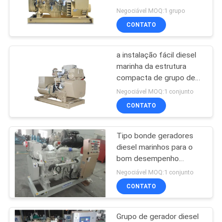
DM 60hz 220V 400kw
Negociável MOQ:1 grupo
500kva
CONTATO
PRIVACY
24
POLICY
Grupo de gerador
a instalação fácil diesel
marinha da estrutura
diesel de
compacta de grupo de
gerador 36kw de 220V
MITSUBISHI
Negociável MOQ:1 conjunto
60hz
CONTATO
Tipo bonde geradores
88
diesel marinhos para o
Marine gerador
bom desempenho
dinâmico dos veleiros
Negociável MOQ:1 conjunto
diesel
CONTATO
Grupo de gerador diesel