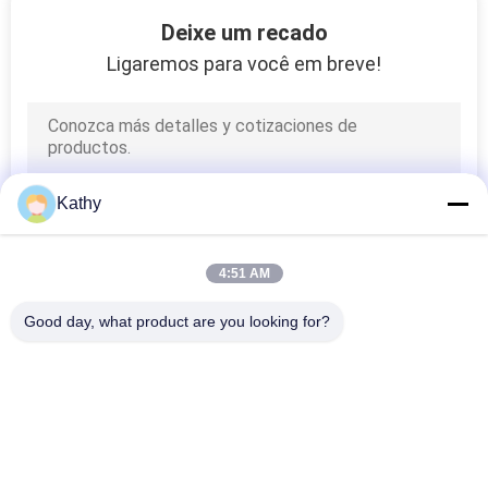
20
Deixe um recado
Grupo de gerador
Ligaremos para você em breve!
diesel de YUCHAI
Kathy
75
4:51 AM
Abra o gerador
Good day, what product are you looking for?
diesel
Categorias populares
Todos
Grupo De Gerador 
Grupo De Gerador 
Diesel Silencioso
Diesel Dos Cummins
25