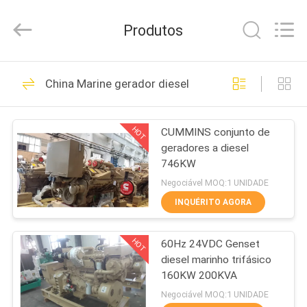
2026
JIANGSU
STONE
Produtos
POWER
CO.,LTD.
All
Rights
CASA
Reserved.
87
China Marine gerador diesel
grupo de gerador
PRODUTOS
diesel silencioso
HOT
CUMMINS conjunto de
geradores a diesel
SOBRE
746KW
NÓS
Negociável MOQ:1 UNIDADE
INQUÉRITO AGORA
175
EXCURSÃO
grupo de gerador
HOT
60Hz 24VDC Genset
DA
diesel marinho trifásico
FÁBRICA
diesel dos cummins
160KW 200KVA
Negociável MOQ:1 UNIDADE