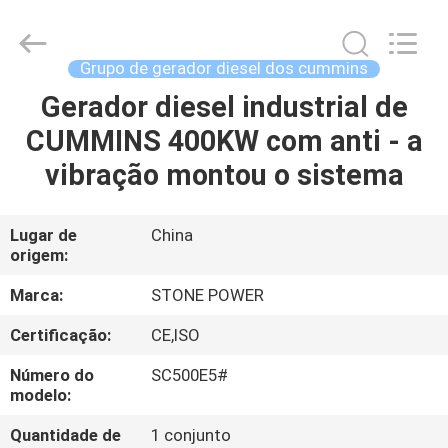
2026
JIANGSU
STONE
POWER
CO.,LTD.
Grupo de gerador diesel dos cummins
All
Rights
Gerador diesel industrial de
CASA
Reserved.
CUMMINS 400KW com anti - a
PRODUTOS
vibração montou o sistema
SOBRE
Lugar de
China
origem:
NÓS
Marca:
STONE POWER
EXCURSÃO
Certificação:
CE,ISO
DA
Número do
SC500E5#
FÁBRICA
modelo:
Quantidade de
1 conjunto