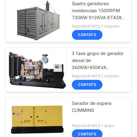
Quatro geradores
residenciais 1500RPM
730KW 913KVA KTA38-
G2A de CUMMINS do
Negociável MOQ:1 conjunto
curso
CONTATO
3 fase grupo de gerador
diesel de
360KW/450KVA
CUMMINS com sistema
Negociável MOQ:1 conjunto
de controlo DSE6020
CONTATO
Gerador de espera
CUMMINS
Negociável MOQ:1 grupo
CONTATO