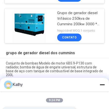
Grupo de gerador diesel
trifásico 250kva de
Cummins 200kw 3000 *
1050 * 1750mm
Negociável MOQ:1 conjunto
CONTATO
grupo de gerador diesel dos cummins
Conjunto de bombas Modelo de motor 6B5.9-P130 com
radiador, bomba de água de engate universal, estrutura de
base de aço com tanque de combustível de base integrado de
200L
Kathy
8 horas de tanque de combustível CUMMINS Conjunto de
gerador a diesel alimentado por diesel para grau de proteção
IP23
9:24 PM
Dos geradores industriais diesel de Cummins do grupo de
gerador de SC350E5S CUMMINS combustível diesel