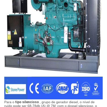
Para o
tipo silencioso
, grupo de gerador diesel, o nível de
ruído pode ser 68-78db (A) @ 7M;
com o dossel silencioso, o