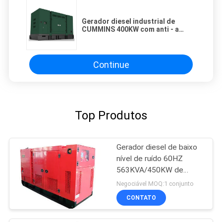
Gerador diesel industrial de
CUMMINS 400KW com anti - a
vibração montou o sistema
Continue
Top Produtos
Gerador diesel de baixo
nível de ruído 60HZ
563KVA/450KW de
CUMMINS da
Negociável MOQ:1 conjunto
construção principal do
CONTATO
poder