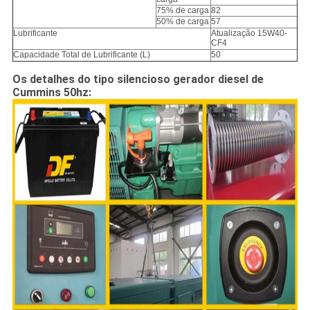
75% de carga
82
50% de carga
57
Lubrificante
Atualização 15W40-
CF4
Capacidade Total de Lubrificante (L)
50
Os detalhes do tipo silencioso gerador diesel de
Cummins 50hz: