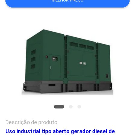
MELHOR PREÇO
PRIVACY
POLICY
Descrição de produto
Uso industrial tipo aberto gerador diesel de