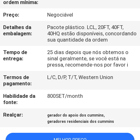
ordem mínima:
CONTROLE
DA
Preço:
Negociável
QUALIDADE
Detalhes da
Pacote plástico. LCL, 20FT, 40FT,
embalagem:
40HQ estão disponíveis, concordando
sua quantidade da ordem
CONTACTE-
Tempo de
25 dias depois que nós obtemos o
NOS
entrega:
sinal geralmente, se você está na
pressa, recomende-nos por favor i
PEÇA
Termos de
L/C, D/P, T/T, Western Union
pagamento:
UMAS
CITAÇÕES
Habilidade da
800SET/month
fonte:
Realçar:
,
MAPA
gerador do apoio dos cummins
geradores residenciais dos cummins
DO
SITE