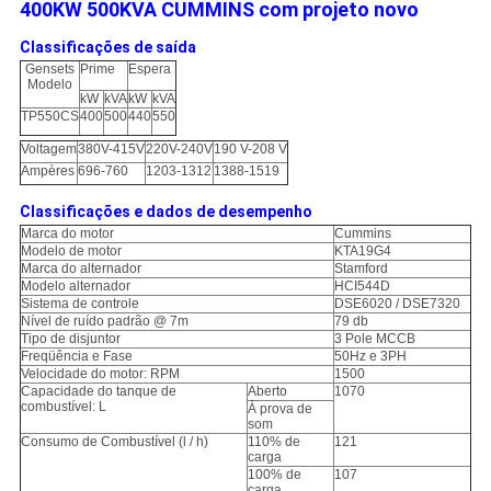
400KW 500KVA CUMMINS com projeto novo
Classificações de saída
Gensets
Prime
Espera
Modelo
kW
kVA
kW
kVA
TP550CS
400
500
440
550
Voltagem
380V-415V
220V-240V
190 V-208 V
Ampères
696-760
1203-1312
1388-1519
Classificações e dados de desempenho
Marca do motor
Cummins
Modelo de motor
KTA19G4
Marca do alternador
Stamford
Modelo alternador
HCI544D
Sistema de controle
DSE6020 / DSE7320
Nível de ruído padrão @ 7m
79 db
Tipo de disjuntor
3 Pole MCCB
Freqüência e Fase
50Hz e 3PH
Velocidade do motor: RPM
1500
Capacidade do tanque de
Aberto
1070
combustível: L
À prova de
som
Consumo de Combustível (l / h)
110% de
121
carga
100% de
107
carga