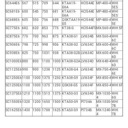
SC644E6
567
515
709
644
KTAA19-
HCI544E
MP-400-4
WHI
G6A
5ES
SC681E6
600
545
750
681
KTAA19-
HCI544E
MP-480-4
WHI
G6A
5ES
SC688E6
605
550
756
688
QSKTAA19-
HCI544E
MP-480-4
WHI
G5
5E
SC775E6
682
620
853
775
KT38-G
HCI544FS
MX-560-4
WHI 5F
SC875E6
770
700
963
875
KTA38-G1
LVI634B
MX-560-4
WHI
6C
SC906E6
798
725
998
906
KTA38-G2
LVI634C
MX-600-4
WHI
6C
SC938E6
825
750
1031
938
KTA38-G2B
LVI634C
MX-600-4
WHI
6D
SC1000E6
880
800
1100
1000
KTA38-G2A
LVI634D
MX-640-4
WHI
6D
SC1125E6
990
900
1238
1125
KTA38-G4
LVI634E
MX-750-4
WHI
6E
SC1250E6
1100
1000
1375
1250
KTA38-G9
LVI634F
MX-850-4
WHI 6F
SC1250E6
1100
1000
1375
1250
QSK38-G5
LVI634F
MX-850-4
WHI 6F
SC1375E6
1210
1100
1513
1375
KTA50-G3
LVI634G
MX-1030-
WHI
4
6G
SC1550E6
1320
1200
1650
1500
KTA50-G9
PI734A
MX-1030-
WHI
4
7B
SC1625E6
1430
1300
1788
1625
KTA50-G9
PI734B
MX-1240-
WHI
4
7B