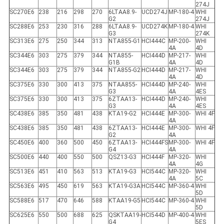
274J
SC270E6
238
216
298
270
6LTAA8.9-
UCD274J
MP-180-4
WHI
G2
274J
SC288E6
253
230
316
288
6LTAA8.9-
UCD274K
MP-180-4
WHI
G3
274K
SC313E6
275
250
344
313
NTA855-G1
HCI444C
MP-200-
WHI
4A
4D
SC344E6
303
275
379
344
NTA855-
HCI444D
MP-217-
WHI
G1B
4A
4D
SC344E6
303
275
379
344
NTA855-G2
HCI444D
MP-217-
WHI
4A
4D
SC375E6
330
300
413
375
NTAA855-
HCI444D
MP-240-
WHI
G3
4A
4ES
SC375E6
330
300
413
375
6ZTAA13-
HCI444D
MP-240-
WHI
G3
4A
4ES
SC438E6
385
350
481
438
KTA19-G2
HCI444E
MP-300-
WHI 4F
4A
SC438E6
385
350
481
438
6ZTAA13-
HCI444E
MP-300-
WHI 4F
G2
4A
SC450E6
400
360
500
450
6ZTAA13-
HCI444FS
MP-300-
WHI 4F
G4
4A
SC500E6
440
400
550
500
QSZ13-G3
HCI444F
MP-320-
WHI
4A
4G
SC513E6
451
410
563
513
KTA19-G3
HCI544C
MP-320-
WHI
4A
5C
SC563E6
495
450
619
563
KTA19-G3A
HCI544C
MP-360-4
WHI
5D
SC588E6
517
470
646
588
KTAA19-G5
HCI544C
MP-360-4
WHI
5D
SC625E6
550
500
688
625
QSKTAA19-
HCI544D
MP-400-4
WHI
G4
5ES