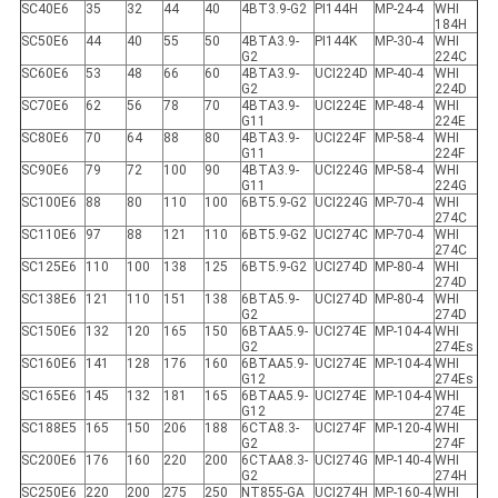
SC40E6
35
32
44
40
4BT3.9-G2
PI144H
MP-24-4
WHI
184H
SC50E6
44
40
55
50
4BTA3.9-
PI144K
MP-30-4
WHI
G2
224C
SC60E6
53
48
66
60
4BTA3.9-
UCI224D
MP-40-4
WHI
G2
224D
SC70E6
62
56
78
70
4BTA3.9-
UCI224E
MP-48-4
WHI
G11
224E
SC80E6
70
64
88
80
4BTA3.9-
UCI224F
MP-58-4
WHI
G11
224F
SC90E6
79
72
100
90
4BTA3.9-
UCI224G
MP-58-4
WHI
G11
224G
SC100E6
88
80
110
100
6BT5.9-G2
UCI224G
MP-70-4
WHI
274C
SC110E6
97
88
121
110
6BT5.9-G2
UCI274C
MP-70-4
WHI
274C
SC125E6
110
100
138
125
6BT5.9-G2
UCI274D
MP-80-4
WHI
274D
SC138E6
121
110
151
138
6BTA5.9-
UCI274D
MP-80-4
WHI
G2
274D
SC150E6
132
120
165
150
6BTAA5.9-
UCI274E
MP-104-4
WHI
G2
274Es
SC160E6
141
128
176
160
6BTAA5.9-
UCI274E
MP-104-4
WHI
G12
274Es
SC165E6
145
132
181
165
6BTAA5.9-
UCI274E
MP-104-4
WHI
G12
274E
SC188E5
165
150
206
188
6CTA8.3-
UCI274F
MP-120-4
WHI
G2
274F
SC200E6
176
160
220
200
6CTAA8.3-
UCI274G
MP-140-4
WHI
G2
274H
SC250E6
220
200
275
250
NT855-GA
UCI274H
MP-160-4
WHI