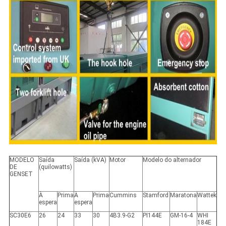
MODELO
Saída
Saída (kVA)
Motor
Modelo do alternador
DE
(quilowatts)
GENSET
À
Prima
À
Prima
Cummins
Stamford
Maratona
Wattek
espera
espera
SC30E6
26
24
33
30
4B3.9-G2
PI144E
GM-16-4
WHI
184E