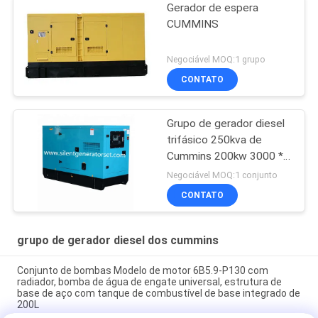
Gerador de espera
CUMMINS
Negociável MOQ:1 grupo
CONTATO
Grupo de gerador diesel
trifásico 250kva de
Cummins 200kw 3000 *
1050 * 1750mm
Negociável MOQ:1 conjunto
CONTATO
grupo de gerador diesel dos cummins
Conjunto de bombas Modelo de motor 6B5.9-P130 com
radiador, bomba de água de engate universal, estrutura de
base de aço com tanque de combustível de base integrado de
200L