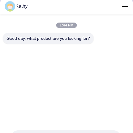
Kathy
8 horas de tanque de combustível CUMMINS Conjunto de
gerador a diesel alimentado por diesel para grau de proteção
IP23
1:44 PM
Dos geradores industriais diesel de Cummins do grupo de
gerador de SC350E5S CUMMINS combustível diesel
Good day, what product are you looking for?
Categorias populares
Todos
Grupo De Gerador 
Grupo De Gerador 
Diesel Silencioso
Diesel Dos Cummins
Grupo De Gerador 
Grupo De Gerador 
Diesel De Perkins
Diesel Do Deutz
Grupo De Gerador 
Marine Gerador 
Diesel De 
Diesel
MITSUBISHI
Grupo De Gerador 
Motores Do 
Diesel De Weichai
Fuzileiro Naval De 
Cummins