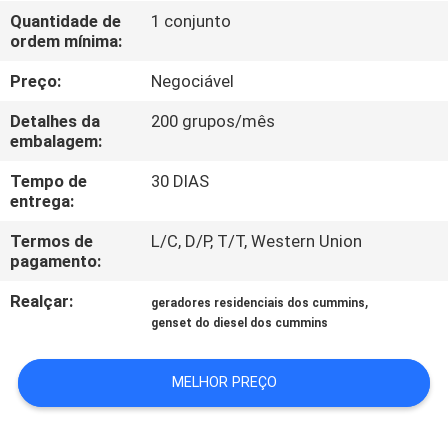
CONTROLE
Quantidade de
1 conjunto
ordem mínima:
DA
QUALIDADE
Preço:
Negociável
Detalhes da
200 grupos/mês
CONTACTE-
embalagem:
NOS
Tempo de
30 DIAS
entrega:
PEÇA
Termos de
L/C, D/P, T/T, Western Union
pagamento:
UMAS
Realçar:
,
geradores residenciais dos cummins
CITAÇÕES
genset do diesel dos cummins
MAPA
MELHOR PREÇO
DO
SITE