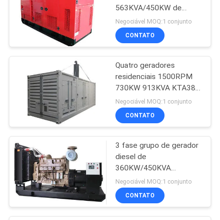
563KVA/450KW de
CUMMINS da
Negociável MOQ:1 conjunto
construção principal do
CONTATO
poder
Quatro geradores
residenciais 1500RPM
730KW 913KVA KTA38-
G2A de CUMMINS do
Negociável MOQ:1 conjunto
curso
CONTATO
3 fase grupo de gerador
diesel de
360KW/450KVA
CUMMINS com sistema
Negociável MOQ:1 conjunto
de controlo DSE6020
CONTATO