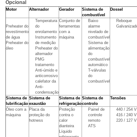
Opcional
Motor
Alternador
Gerador
Sistema de
Dossel
combustível
Temperatura
Conjunto de
Baixo
Reboque
Preheater do
do
ferramentas
alarme
Galvanizad
revestimento
enrolamento
com a
nivelado de
de água
Instrumento
máquina
combustível
Preheater do
de medição
Sistema de
óleo
Preheater do
alimentação
alternador
do
PMG
combustível
tratamento
automático
Anti-úmido e
T-válvulas
anticorrosivo
do
calefator da
combustível
Anti-
condensação
Sistema de
Sistema de
Sistema de
Sistema de
Tensões
lubrificação
exaustão
refrigeração
controlo
Óleo com a
Placa da
Proteção
Painel de
440 / 254 V
máquina
proteção do
contra o
controle
416 / 240 V
hotness
calor
remoto
220 / 127 V
dianteira
ATS
Líquido
refrigerante