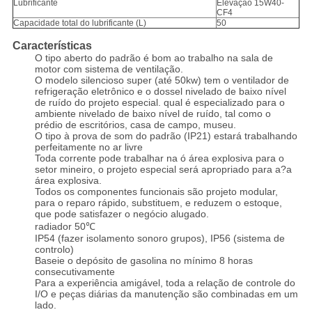
Lubrificante
Elevação 15W40-
CF4
Capacidade total do lubrificante (L)
50
Características
O tipo aberto do padrão é bom ao trabalho na sala de
motor com sistema de ventilação.
O modelo silencioso super (até 50kw) tem o ventilador de
refrigeração eletrônico e o dossel nivelado de baixo nível
de ruído do projeto especial. qual é especializado para o
ambiente nivelado de baixo nível de ruído, tal como o
prédio de escritórios, casa de campo, museu.
O tipo à prova de som do padrão (IP21) estará trabalhando
perfeitamente no ar livre
Toda corrente pode trabalhar na ó área explosiva para o
setor mineiro, o projeto especial será apropriado para a?a
área explosiva.
Todos os componentes funcionais são projeto modular,
para o reparo rápido, substituem, e reduzem o estoque,
que pode satisfazer o negócio alugado.
radiador 50℃
IP54 (fazer isolamento sonoro grupos), IP56 (sistema de
controlo)
Baseie o depósito de gasolina no mínimo 8 horas
consecutivamente
Para a experiência amigável, toda a relação de controle do
I/O e peças diárias da manutenção são combinadas em um
lado.