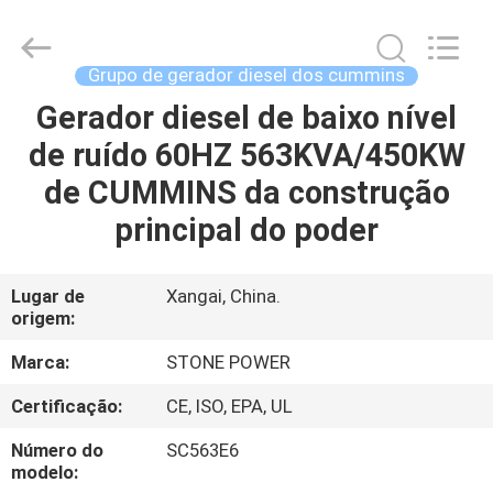
2026
JIANGSU
STONE
POWER
CO.,LTD.
Grupo de gerador diesel dos cummins
All
Rights
Gerador diesel de baixo nível
CASA
Reserved.
de ruído 60HZ 563KVA/450KW
PRODUTOS
de CUMMINS da construção
principal do poder
SOBRE
NÓS
Lugar de
Xangai, China.
origem:
EXCURSÃO
Marca:
STONE POWER
DA
Certificação:
CE, ISO, EPA, UL
FÁBRICA
Número do
SC563E6
modelo: