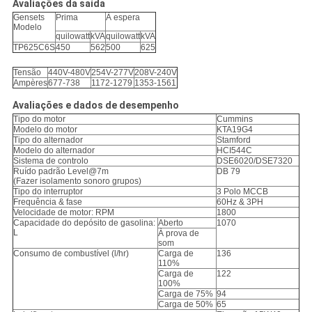
Avaliações da saída
Gensets
Prima
À espera
Modelo
quilowatt
kVA
quilowatt
kVA
TP625C6S
450
562
500
625
Tensão
440V-480V
254V-277V
208V-240V
Ampères
677-738
1172-1279
1353-1561
Avaliações e dados de desempenho
Tipo do motor
Cummins
Modelo do motor
KTA19G4
Tipo do alternador
Stamford
Modelo do alternador
HCI544C
Sistema de controlo
DSE6020/DSE7320
Ruído padrão Level@7m
DB 79
(Fazer isolamento sonoro grupos)
Tipo do interruptor
3 Polo MCCB
Frequência & fase
60Hz & 3PH
Velocidade de motor: RPM
1800
Capacidade do depósito de gasolina:
Aberto
1070
L
À prova de
som
Consumo de combustível (l/hr)
Carga de
136
110%
Carga de
122
100%
Carga de 75%
94
Carga de 50%
65