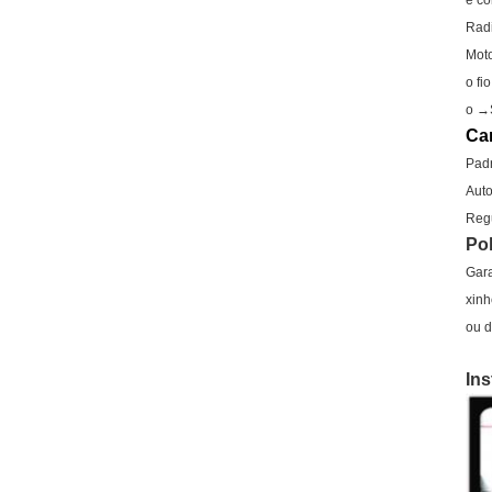
e c
Radi
Moto
o fi
o →S
Car
Padr
Auto
Regu
Pol
Gara
xinh
ou d
In