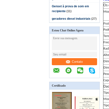
Os 
Genset à prova de som em
recipiente
(11)
Mod
geradores diesel industriais
(27)
Pode
Pod
Estou Chat Online Agora
Ten
Fre
Rad
Alt
Dim
Contato
Dim
Pes
Cap
Certificado
Dad
Tip
Mod
Tip