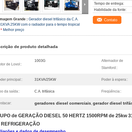
Tempo de entrega:
Habilidade da fonte:
Imagem Grande :
Gerador diesel trifásico da C.A.
Contato
31KVA 25KW com o radiador para o tempo tropical
Melhor preço
crição de produto detalhada
1003G
Alternador de
tor de Lovol::
Stamford::
der principal::
31KVA/25KW
Poder à espera::
po da saída::
C.A. trifásica
Freqüência::
geradores diesel comerciais
gerador diesel trifá
stacar:
,
UPO de GERAÇÃO DIESEL 50 HERTZ 1500RPM de 25kw 3
 REFRIGERAÇÃO
liações e dados de desempenho