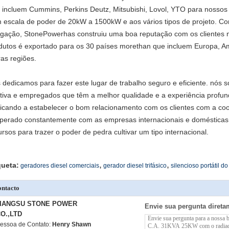
 incluem Cummins, Perkins Deutz, Mitsubishi, Lovol, YTO para nossos g
 escala de poder de 20kW a 1500kW e aos vários tipos de projeto. Co
igação, StonePowerhas construiu uma boa reputação com os clientes n
dutos é exportado para os 30 países morethan que incluem Europa, Ame
ras regiões.
 dedicamos para fazer este lugar de trabalho seguro e eficiente. nós
etiva e empregados que têm a melhor qualidade e a experiência profun
icando a estabelecer o bom relacionamento com os clientes com a co
perado constantemente com as empresas internacionais e domésticas e
ursos para trazer o poder de pedra cultivar um tipo internacional.
,
,
queta:
geradores diesel comerciais
gerador diesel trifásico
silencioso portátil d
ntacto
JIANGSU STONE POWER
Envie sua pergunta direta
O.,LTD
essoa de Contato:
Henry Shawn