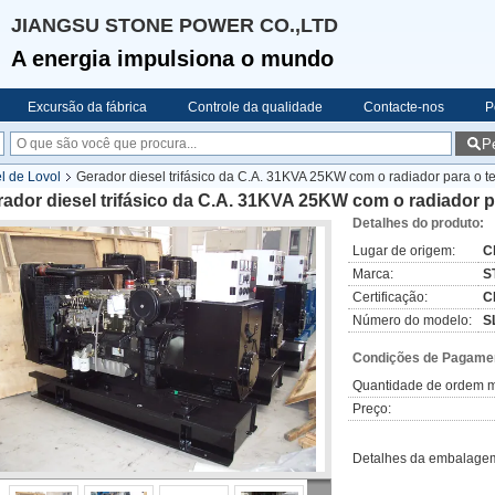
JIANGSU STONE POWER CO.,LTD
A energia impulsiona o mundo
Excursão da fábrica
Controle da qualidade
Contacte-nos
P
P
l de Lovol
Gerador diesel trifásico da C.A. 31KVA 25KW com o radiador para o t
ador diesel trifásico da C.A. 31KVA 25KW com o radiador p
Detalhes do produto:
Lugar de origem:
C
Marca:
S
Certificação:
C
Número do modelo:
S
Condições de Pagamen
Quantidade de ordem m
Preço:
Detalhes da embalage