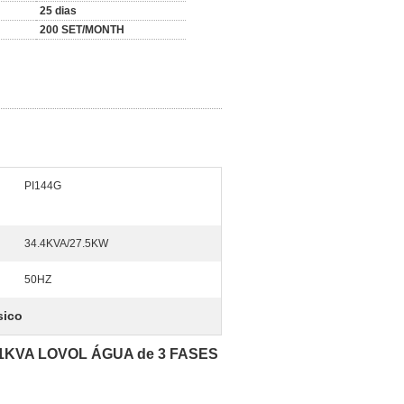
25 dias
200 SET/MONTH
PI144G
34.4KVA/27.5KW
50HZ
sico
1KVA LOVOL ÁGUA de 3 FASES