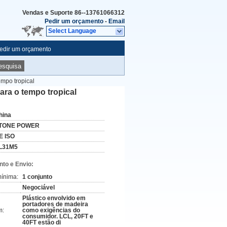
Vendas e Suporte
86--13761066312
Pedir um orçamento
-
Email
Select Language
edir um orçamento
esquisa
empo tropical
ara o tempo tropical
hina
TONE POWER
E ISO
L31M5
to e Envio:
ínima:
1 conjunto
Negociável
Plástico envolvido em
portadores de madeira
m:
como exigências do
consumidor. LCL, 20FT e
40FT estão di