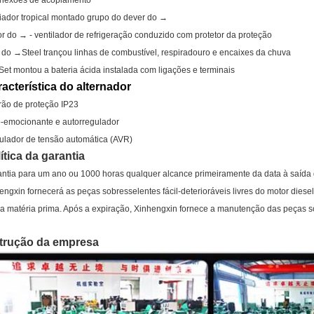
onexões de acoplamento
ador tropical montado grupo do dever do →
r do → - ventilador de refrigeração conduzido com protetor da proteção
o do →Steel trançou linhas de combustível, respiradouro e encaixes da chuva
et montou a bateria ácida instalada com ligações e terminais
acterística do alternador
ão de proteção IP23
-emocionante e autorregulador
lador de tensão automática (AVR)
ítica da garantia
ntia para um ano ou 1000 horas qualquer alcance primeiramente da data à saída da
engxin fornecerá as peças sobresselentes fácil-deterioráveis livres do motor die
a matéria prima. Após a expiração, Xinhengxin fornece a manutenção das peças s
strução da empresa