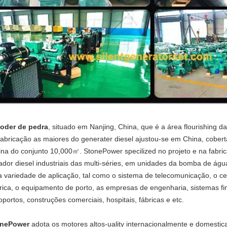
oder de pedra
, situado em Nanjing, China, que é a área flourishing
fabricação as maiores do generater diesel ajustou-se em China, cob
cina do conjunto 10,000㎡. StonePower specilized no projeto e na fabri
ador diesel industriais das multi-séries, em unidades da bomba de ág
 variedade de aplicação, tal como o sistema de telecomunicação, o ce
trica, o equipamento de porto, as empresas de engenharia, sistemas fin
oportos, construções comerciais, hospitais, fábricas e etc.
onePower
adota os motores altos-uality internacionalmente e domesti