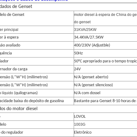
dados de Genset
elo de Genset
motor diesel à espera de China do ge
do genset
r principal
31KVA/25KW
er à espera
34.4KVA/27.5KW
são avaliado
400/230V (Adjustble)
quência
50Hz
iador
50°C
apropriado para o tempo tropic
ernador da carga
24V
ensão (L*W*H) (milímetros)
N/A (genset aberto)
ensão (L*W*H) (milímetros)
N/A (genset silencioso)
o
líquido
(quilogramas)
N/A com dossel
acidade baixa do depósito de gasolina
Bastante para Genset 8-10 horas de 
os do motor diesel
o
LOVOL
elo
1003G
o do regulador
Eletrônico