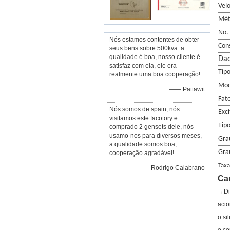
Vel
Mét
No. 
Nós estamos contentes de obter
Con
seus bens sobre 500kva. a
qualidade é boa, nosso cliente é
Dad
satisfaz com ela, ele era
Tip
realmente uma boa cooperação!
Mod
—— Pattawit
Fato
Nós somos de spain, nós
Exci
visitamos este facotory e
Tip
comprado 2 gensets dele, nós
usamo-nos para diversos meses,
Gra
a qualidade somos boa,
Gra
cooperação agradável!
Taxa
—— Rodrigo Calabrano
Car
→Die
acio
o si