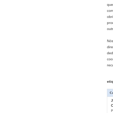
que
com
obr
pro
out
Nós
dir
ded
coo
rec
eti
Co
C
P