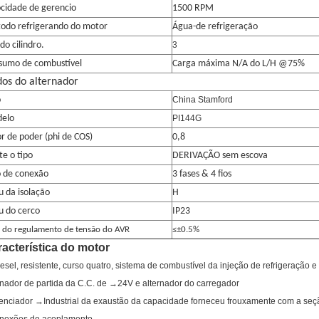
ocidade de gerencio
1500 RPM
odo refrigerando do motor
Água-de refrigeração
do cilindro.
3
sumo de combustível
Carga máxima N/A do L/H @75%
os do alternador
o
China Stamford
elo
PI144G
r de poder (phi de COS)
0,8
te o tipo
DERIVAÇÃO sem escova
o de conexão
3 fases & 4 fios
u da isolação
H
u do cerco
IP23
 do regulamento de tensão do AVR
≤±0.5%
acterística do motor
sel, resistente, curso quatro, sistema de combustível da injeção de refrigeração e
nador de partida da C.C. de →24V e alternador do carregador
lenciador →Industrial da exaustão da capacidade forneceu frouxamente com a seçã