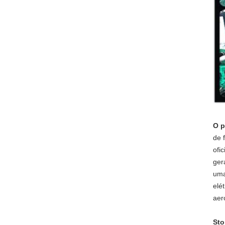
O p
de 
ofi
ger
uma
elé
aer
St