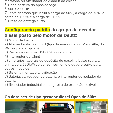
maratona ou alternador de Aladdin do chinês
5.
Rede perfeita do após-serviço
6.
50Hz e 60Hz
7.
Teste rigoroso que inclui a carga de 50%, a carga de 75%, a
carga de 100% e a carga de 110%
8.
Prazo de entrega curto
Configuração padrão
do grupo de gerador
diesel posto pelo motor de Deutz:
1)
Motor de Deutz
2)
Alternador de Stamford (tipo da maratona, do Mecc Alte, do
Wattek para a opção)
3)
Painel de controle DSE6020 do alto mar
4)
Interruptor de Chint
5)
8 horários laborais de depósito de gasolina baixo (para a
prima do ≤ 650kVA do genset, somente o quadro baixo para
outros modelos)
6)
Sistema montado antivibração
7)
Bateria, carregador de bateria e interruptor do isolador da
bateria
8)
Silenciador industrial e mangueira de exaustão flexível
Os detalhes de tipo gerador diesel Open de 50hz: