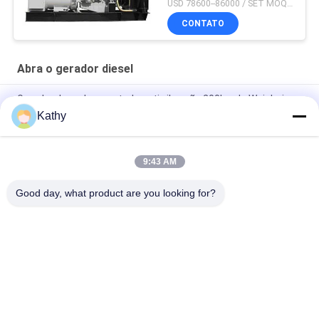
Generator for Industrial
USD 78600--86000 / SET MOQ:1 conjunto
CONTATO
Abra o gerador diesel
Gerador de poder montado anti vibração 200kw de Weichai
250kva WP10D264E200
Kathy
cilindros diesel abertos WP10D238E200 do gerador 4 de
180kw 225kva WEICHAI
9:43 AM
4 gerador diesel aberto 300kw 375kva dos cilindros 1500rpm
Good day, what product are you looking for?
Categorias populares
Todos
Grupo De Gerador 
Grupo De Gerador 
Diesel Silencioso
Diesel Dos Cummins
Grupo De Gerador 
Grupo De Gerador 
Diesel De Perkins
Diesel Do Deutz