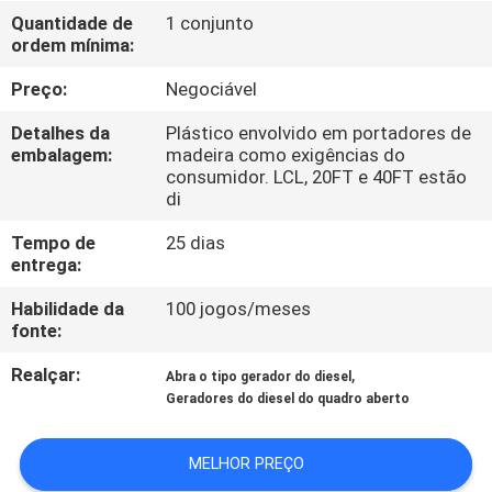
CONTROLE
Quantidade de
1 conjunto
ordem mínima:
DA
QUALIDADE
Preço:
Negociável
Detalhes da
Plástico envolvido em portadores de
CONTACTE-
embalagem:
madeira como exigências do
consumidor. LCL, 20FT e 40FT estão
NOS
di
Tempo de
25 dias
PEÇA
entrega:
UMAS
Habilidade da
100 jogos/meses
fonte:
CITAÇÕES
Realçar:
,
Abra o tipo gerador do diesel
Geradores do diesel do quadro aberto
MAPA
DO
MELHOR PREÇO
SITE