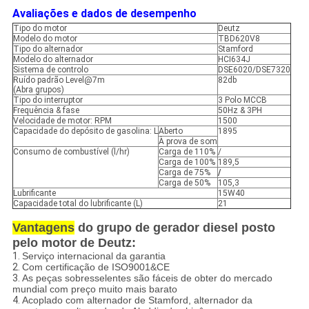
Avaliações e dados de desempenho
Tipo do motor
Deutz
Modelo do motor
TBD620V8
Tipo do alternador
Stamford
Modelo do alternador
HCI634J
Sistema de controlo
DSE6020/DSE7320
Ruído padrão Level@7m
82db
(Abra grupos)
Tipo do interruptor
3 Polo MCCB
Frequência & fase
50Hz & 3PH
Velocidade de motor: RPM
1500
Capacidade do depósito de gasolina: L
Aberto
1895
À prova de som
Consumo de combustível (l/hr)
Carga de 110%
/
Carga de 100%
189,5
Carga de 75%
/
Carga de 50%
105,3
Lubrificante
15W40
Capacidade total do lubrificante (L)
21
Vantagens
do grupo de gerador diesel posto
pelo motor de Deutz:
1.
Serviço internacional da garantia
2.
Com certificação de ISO9001&CE
3.
As peças sobresselentes são fáceis de obter do mercado
mundial com preço muito mais barato
4.
Acoplado com alternador de Stamford, alternador da