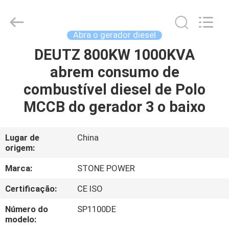
2026
JIANGSU
STONE
POWER
CO.,LTD.
Abra o gerador diesel
All
Rights
DEUTZ 800KW 1000KVA
CASA
Reserved.
abrem consumo de
PRODUTOS
combustível diesel de Polo
MCCB do gerador 3 o baixo
SOBRE
NÓS
Lugar de
China
origem:
EXCURSÃO
Marca:
STONE POWER
DA
Certificação:
CE ISO
FÁBRICA
Número do
SP1100DE
modelo: