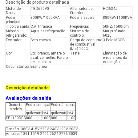
Descrição do produto detalhada
Motor de
TBD620V8
Alternador de
HCI634J
Deutz:
Stamford:
Poder
800KW/1000KVA
Poder à espera:
880KW/1100KVA
principal:
Tipo da saída:
C.A. trifásica
Frequência:
50HZ/1500rpm
Método
Água de refrigeração
Sistema de
Mar profundo
refrigerando:
controlo:
6020
Excitador:
Sem escova
Carga do consumo
3 Polo MCCB
de combustível
(l/hr) 100%:
Cor:
Etc. branco, amarelo,
Teste:
Eliminação de
azul, vermelho. Para o
erros antes da
seu escolha
expedição
Circunstância:
Brandnew
Descrição detalhada:
Avaliações da saída
Gensets
Poder principal
Poder à espera
Modelo
quilowatt
kVA
quilowatt
kVA
SP1100DES
800
1000
880
1100
Tensão
380V-415V
220V-240V
190V-208V
Ampères
1391-1519
2406-2624
2776-3039