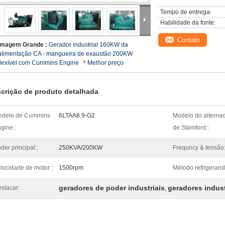
Tempo de entrega:
Habilidade da fonte:
Contato
Imagem Grande :
Gerador industrial 160KW da
alimentação CA - mangueira de exaustão 200KW
flexível com Cummins Engine
Melhor preço
crição de produto detalhada
odelo de Cummins
6LTAA8.9-G2
Modelo do alterna
gine::
de Stamford::
der principal::
250KVA/200KW
Frequncy & tensão
locidade de motor::
1500rpm
Método refrigerand
geradores de poder industriais
geradores indus
stacar:
,