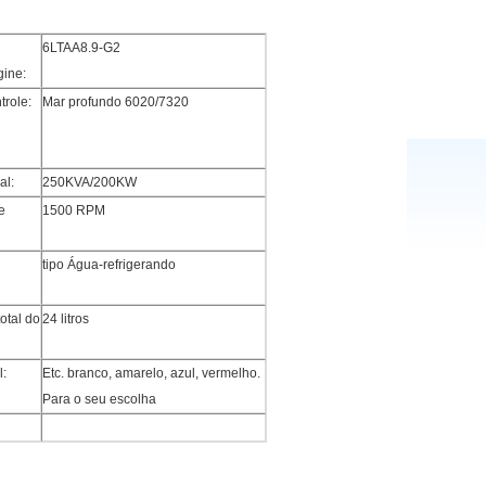
6LTAA8.9-G2
ine:
trole:
Mar profundo 6020/7320
al:
250KVA/200KW
e
1500 RPM
tipo Água-refrigerando
otal do
24 litros
l:
Etc. branco, amarelo, azul, vermelho.
Para o seu escolha