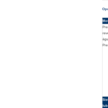
Opc
Mo
Pre
rev
ág
Pre
Sis
lub