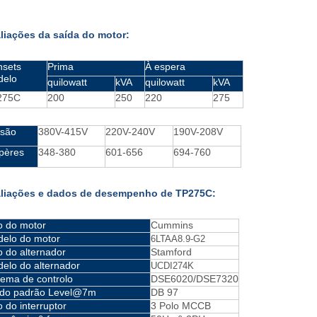
liações da saída do motor:
sets
Prima
À espera
delo
quilowatt
kVA
quilowatt
kVA
275C
200
250
220
275
são
380V-415V
220V-240V
190V-208V
pères
348-380
601-656
694-760
liações e dados de desempenho de TP275C:
o do motor
Cummins
elo do motor
6LTAA8.9-G2
o do alternador
Stamford
elo do alternador
UCDI274K
tema de controlo
DSE6020/DSE7320
do padrão Level@7m
DB 97
o do interruptor
3 Polo MCCB