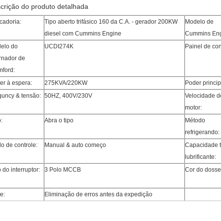
crição do produto detalhada
cadoria:
Tipo aberto trifásico 160 da C.A. - gerador 200KW
Modelo de
diesel com Cummins Engine
Cummins Eng
elo do
UCDI274K
Painel de con
ernador de
mford:
er à espera:
275KVA/220KW
Poder princip
quncy & tensão:
50HZ, 400V/230V
Velocidade d
motor:
:
Abra o tipo
Método
refrigerando:
o de controle:
Manual & auto começo
Capacidade t
lubrificante:
 do interruptor:
3 Polo MCCB
Cor do dosse
e:
Eliminação de erros antes da expedição