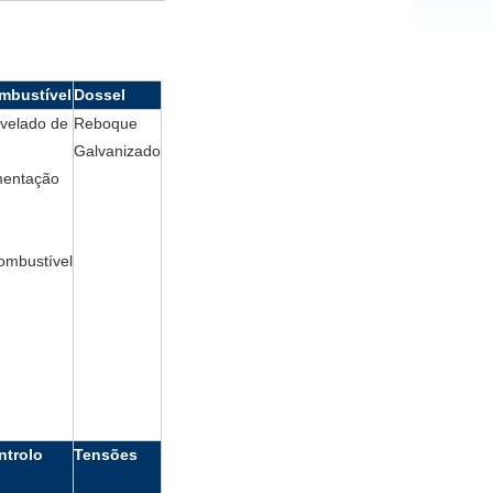
mbustível
Dossel
ivelado de
Reboque
Galvanizado
mentação
combustível
ntrolo
Tensões