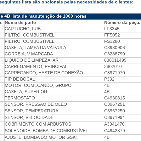
seguintes lista são opcionais pelas necessidades de clientes:
ie 4B lista de manutenção de 1000 horas
o.
Nome de parte
Número da peça.
CARTUCHO, LUB
LF3345
FILTRO, COMBUSTÍVEL
FF5052
FILTRO, COMBUSTÍVEL
FS1280
GAXETA, TAMPA DA VÁLVULA
C3930906
CORREIA, V MARCADA
C3288790
LÍQUIDO DE LIMPEZA, AR
838011499
CARREGAMENTO, PRINCIPAL
3802010
CARREGANDO, HASTE DE CONEXÃO
C3971970
TIP DE BOCAL
P332
MOTOR, COMEÇANDO, GRUPO
4B
GAXETA, SUPERIOR
4B
TERMOSTATO
C4930315
SENSOR, PRESSÃO DE ÓLEO
C3967251
SENSOR, TEMPERATURA
C3967250
SENSOR, VELOCIDADE
C3971994
COBRIMENTO COM ARBUSTOS
A3941476
SOLENOIDE, BOMBA DE COMBUSTÍVEL
C4942879
AJUSTE, BOMBA DO MOTOR GSKT
4B