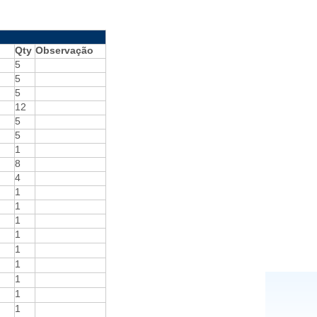
Qty
Observação
5
5
5
12
5
5
1
8
4
1
1
1
1
1
1
1
1
1