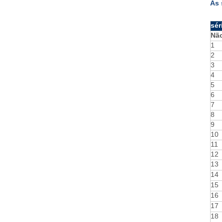
As 
sér
Nã
1
2
3
4
5
6
7
8
9
10
11
12
13
14
15
16
17
18