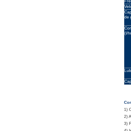
Fre
Vel
Cap
de 
Con
(l/h
Lub
Cap
Con
1)
2) 
3) 
4) 