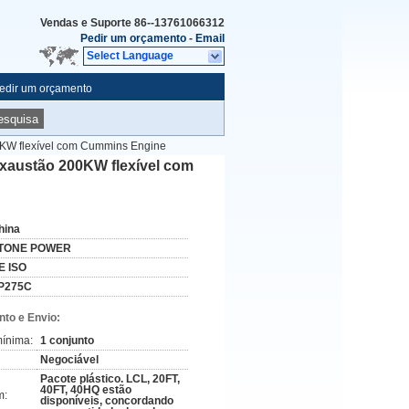
Vendas e Suporte
86--13761066312
Pedir um orçamento
-
Email
Select Language
edir um orçamento
esquisa
0KW flexível com Cummins Engine
exaustão 200KW flexível com
hina
TONE POWER
E ISO
P275C
to e Envio:
ínima:
1 conjunto
Negociável
Pacote plástico. LCL, 20FT,
40FT, 40HQ estão
m:
disponíveis, concordando