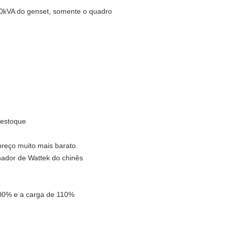
650kVA do genset, somente o quadro
 estoque
preço muito mais barato
nador de Wattek do chinês
 100% e a carga de 110%