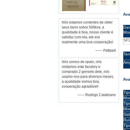
Ava
Nós estamos contentes de obter
Gen
seus bens sobre 500kva. a
Mo
qualidade é boa, nosso cliente é
satisfaz com ela, ele era
SP
realmente uma boa cooperação!
—— Pattawit
Ten
Nós somos de spain, nós
Am
visitamos este facotory e
comprado 2 gensets dele, nós
usamo-nos para diversos meses,
Ava
a qualidade somos boa,
cooperação agradável!
Tip
—— Rodrigo Calabrano
Mod
Tip
Mod
Sis
Ruí
Tip