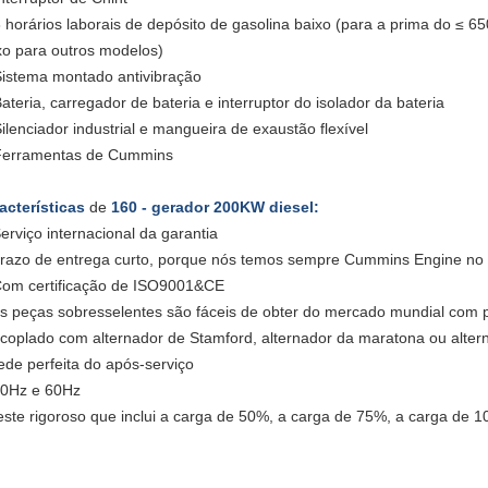
8 horários laborais de depósito de gasolina baixo (para a prima do ≤ 
xo para outros modelos)
Sistema montado antivibração
Bateria, carregador de bateria e interruptor do isolador da bateria
Silenciador industrial e mangueira de exaustão flexível
Ferramentas de Cummins
acterísticas
de
160 - gerador 200KW diesel:
erviço internacional da garantia
prazo de entrega curto, porque nós temos sempre Cummins Engine no
Com certificação de ISO9001&CE
as peças sobresselentes são fáceis de obter do mercado mundial com 
acoplado com alternador de Stamford, alternador da maratona ou alter
rede perfeita do após-serviço
50Hz e 60Hz
teste rigoroso que inclui a carga de 50%, a carga de 75%, a carga de