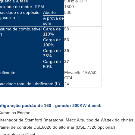
quência & fase
50Hz & 3PH
ocidade de motor: RPM
1500
acidade do depósito
Aberto
530
gasolina: L
À prova de
som
sumo de combustível
Carga de
58
r)
110%
Carga de
53
100%
Carga de
39
75%
Carga de
27
50%
rificante
Elevação 15W40-
CF4
acidade total do lubrificante (L)
24
figuração padrão de 160 - gerador 200KW diesel:
Cummins Engine
Alternador de Stamford (maratona, Mecc Alte, tipo de Wattek do chinês
Painel de controle DSE6020 do alto mar (DSE 7320 opcional)
Interruptor de Chint