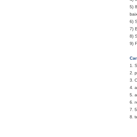
5) 
bai
6) 
7) 
8) 
9) 
Car
1.
S
2. 
3. 
4. 
5. 
6. 
7. 
8. 