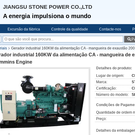
JIANGSU STONE POWER CO.,LTD
A energia impulsiona o mundo
Excursão da fábrica
Controle da qualidade
Contacte-nos
P
P
riais
Gerador industrial 160KW da alimentação CA - mangueira de exaustão 20
rador industrial 160KW da alimentação CA - mangueira de 
mmins Engine
Detalhes do produto:
Lugar de origem:
C
Marca:
S
Certificação:
C
Número do modelo:
S
Condições de Pagamen
Quantidade de ordem m
Preço:
Detalhes da embalage