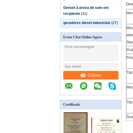
Des
Genset à prova de som em
Mer
recipiente
(11)
geradores diesel industriais
(27)
Mod
alt
Estou Chat Online Agora
Sta
Pod
Fre
Tipo
Contato
Mod
Tipo
Certificado
Test