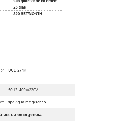
sua quantidade da ordem
25 dias
200 SET/MONTH
dor
UCDI274K
:
50HZ, 400V/230V
o::
tipo Água-refrigerando
triais da emergência