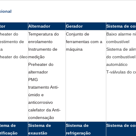
ional
tor
Alternador
Gerador
Sistema de co
heater do
Temperatura do
Conjunto de
Baixo alarme n
estimento de
enrolamento
ferramentas com a
combustível
ua
Instrumento de
máquina
Sistema de ali
heater do óleo
medição
do combustível
Preheater do
automático
alternador
T-válvulas do 
PMG
tratamento Anti-
úmido e
anticorrosivo
calefator da Anti-
condensação
tema de
Sistema de
Sistema de
Sistema de co
rificação
exaustão
refrigeração