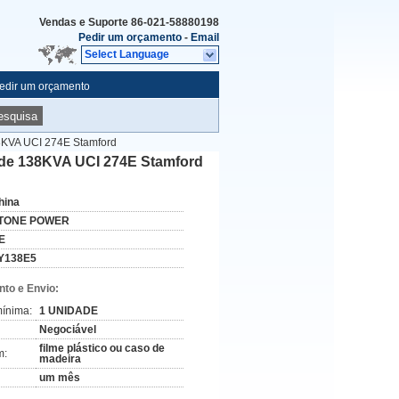
Vendas e Suporte
86-021-58880198
Pedir um orçamento
-
Email
Select Language
edir um orçamento
esquisa
8KVA UCI 274E Stamford
 de 138KVA UCI 274E Stamford
hina
TONE POWER
E
Y138E5
to e Envio:
ínima:
1 UNIDADE
Negociável
filme plástico ou caso de
m:
madeira
um mês