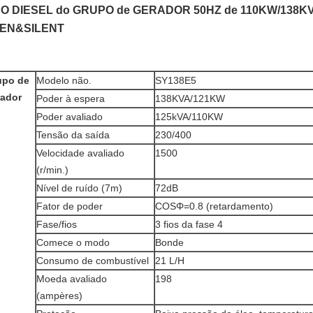
PO DIESEL do GRUPO de GERADOR 50HZ de 110KW/138KV
EN&SILENT
upo de
Modelo não.
SY138E5
rador
Poder à espera
138KVA/121KW
Poder avaliado
125kVA/110KW
Tensão da saída
230/400
Velocidade avaliado
1500
(r/min.)
Nível de ruído (7m)
72dB
Fator de poder
COSΦ=0.8 (retardamento)
Fase/fios
3 fios da fase 4
Comece o modo
Bonde
Consumo de combustível
21 L/H
Moeda avaliado
198
(ampères)