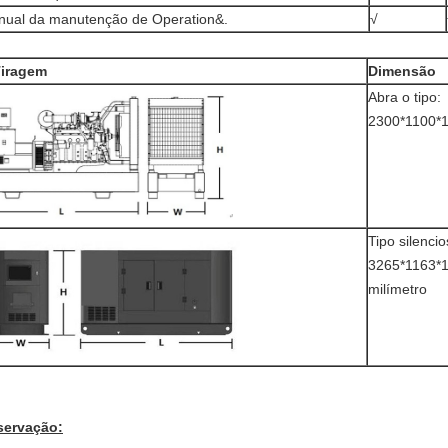
ual da manutenção de Operation&.
√
iragem
Dimensão
Abra o tipo:
2300*1100*1
Tipo silencio
3265*1163*
milímetro
ervação: