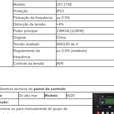
Modelo
UCI 274E
Proteção
IP23
Flutuação da frequência
≤± 0.5%
Distorção da tensão
<4%
Poder principal
138KVA (110KW)
Original
China
Tensão avaliado
400/230 de V
Regulamento da
≤± 0.5% (estábulo)
frequência
Controle da tensão
AVR
âmetros técnicos do
painel de controle:
po
Do alto mar
Modelo
6020
nção:
omece ou pare manualmente do grupo de