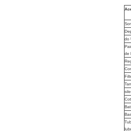
Ac
Som
Dep
do 
Pai
de 
Reg
Com
Fil
Tan
sil
Cot
Bat
Bas
Tub
lub