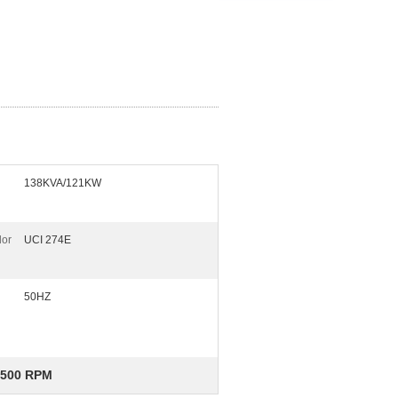
138KVA/121KW
dor
UCI 274E
50HZ
 1500 RPM