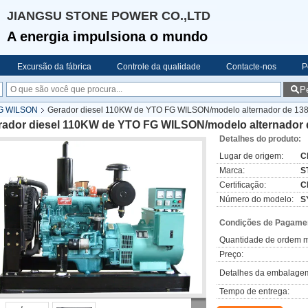
JIANGSU STONE POWER CO.,LTD
A energia impulsiona o mundo
Excursão da fábrica
Controle da qualidade
Contacte-nos
P
P
FG WILSON
Gerador diesel 110KW de YTO FG WILSON/modelo alternador de 13
rador diesel 110KW de YTO FG WILSON/modelo alternador
Detalhes do produto:
Lugar de origem:
C
Marca:
S
Certificação:
C
Número do modelo:
S
Condições de Pagamen
Quantidade de ordem m
Preço:
Detalhes da embalage
Tempo de entrega: