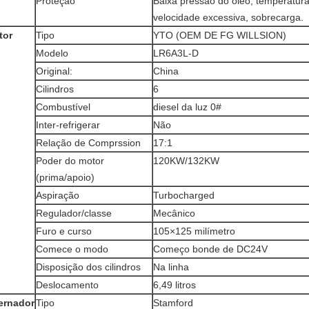
Proteção
Baixa pressão do óleo, temperatura
velocidade excessiva, sobrecarga.
tor
Tipo
YTO (OEM DE FG WILLSION)
Modelo
LR6A3L-D
Original:
China
Cilindros
6
Combustível
diesel da luz 0#
Inter-refrigerar
Não
Relação de Comprssion
17:1
Poder do motor
120KW/132KW
(prima/apoio)
Aspiração
Turbocharged
Regulador/classe
Mecânico
Furo e curso
105×125 milímetro
Comece o modo
Começo bonde de DC24V
Disposição dos cilindros
Na linha
Deslocamento
6,49 litros
ernador
Tipo
Stamford