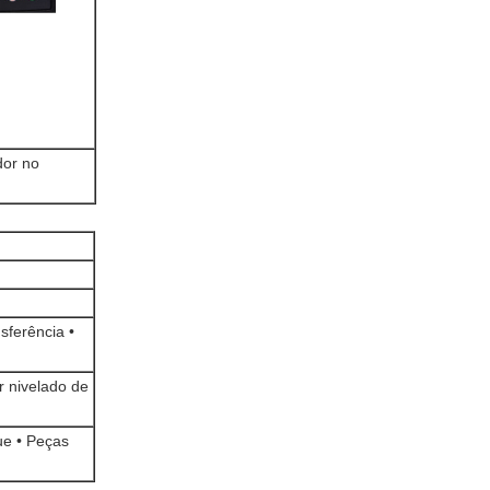
dor no
sferência •
r nivelado de
ue • Peças