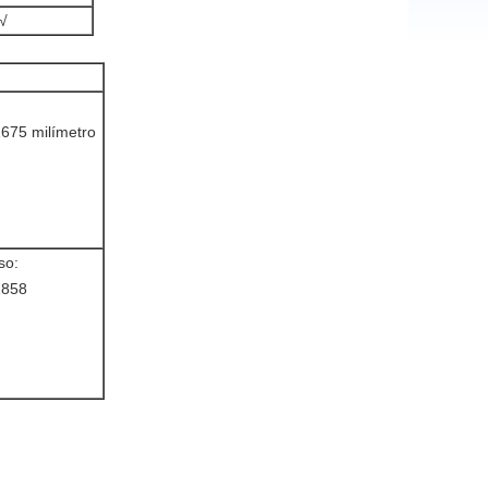
√
675 milímetro
so:
1858