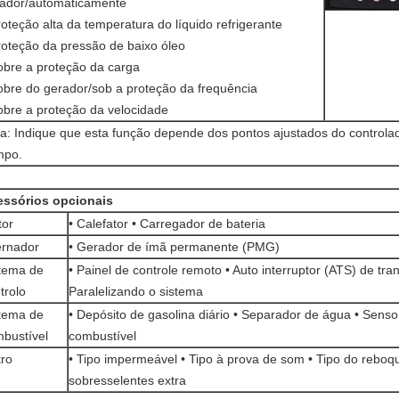
ador/automaticamente
roteção alta da temperatura do líquido refrigerante
roteção da pressão de baixo óleo
obre a proteção da carga
obre do gerador/sob a proteção da frequência
obre a proteção da velocidade
a: Indique que esta função depende dos pontos ajustados do controla
mpo.
essórios opcionais
tor
• Calefator • Carregador de bateria
ernador
• Gerador de ímã permanente (PMG)
tema de
• Painel de controle remoto • Auto interruptor (ATS) de tran
trolo
Paralelizando o sistema
tema de
• Depósito de gasolina diário • Separador de água • Senso
bustível
combustível
ro
• Tipo impermeável • Tipo à prova de som • Tipo do reboq
sobresselentes extra