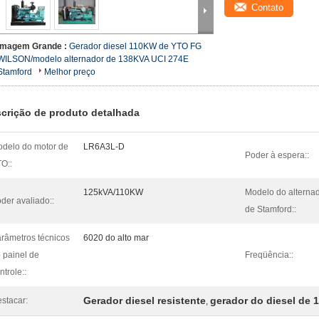
Contato
Imagem Grande :
Gerador diesel 110KW de YTO FG
WILSON/modelo alternador de 138KVA UCI 274E
Stamford
Melhor preço
crição de produto detalhada
delo do motor de
LR6A3L-D
Poder à espera::
O::
125kVA/110KW
Modelo do alterna
der avaliado::
de Stamford::
râmetros técnicos
6020 do alto mar
 painel de
Freqüência::
ntrole::
Gerador diesel resistente
gerador do diesel de
stacar:
,