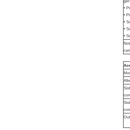
ger
• P
• P
• S
• S
• S
Not
ca
Ac
Mo
Alt
Sis
con
Sis
com
Out