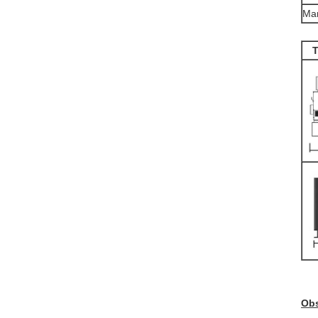
Man
T
Obs