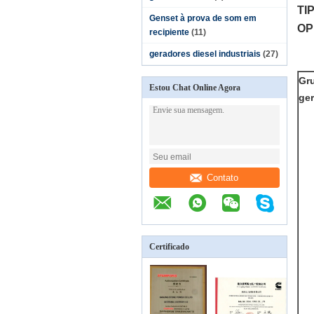
TI
Genset à prova de som em
OP
recipiente
(11)
geradores diesel industriais
(27)
Gr
Estou Chat Online Agora
ge
Contato
Certificado