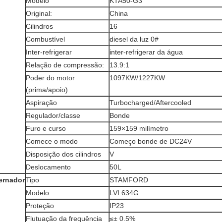
Modelo
KTA50-G3
Original:
China
Cilindros
16
Combustível
diesel da luz 0#
Inter-refrigerar
inter-refrigerar da água
Relação de compressão:
13.9:1
Poder do motor
1097KW/1227KW
(prima/apoio)
Aspiração
Turbocharged/Aftercooled
Regulador/classe
Bonde
Furo e curso
159×159 milímetro
Comece o modo
Começo bonde de DC24V
Disposição dos cilindros
V
Deslocamento
50L
ernador
Tipo
STAMFORD
Modelo
LVI 634G
Proteção
IP23
Flutuação da frequência
≤± 0.5%