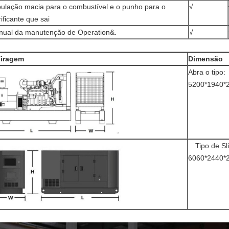
ulação macia para o combustível e o punho para o
√
rificante que sai
ual da manutenção de Operation&.
√
iragem
Dimensão
Abra o tipo:
5200*1940*2
Tipo de Sli
6060*2440*2