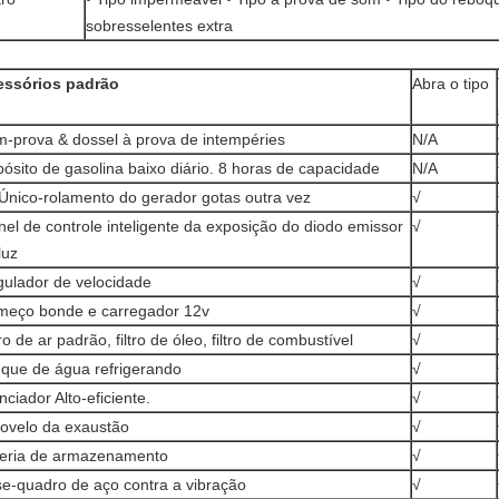
sobresselentes extra
essórios padrão
Abra o tipo
-prova & dossel à prova de intempéries
N/A
ósito de gasolina baixo diário. 8 horas de capacidade
N/A
Único-rolamento do gerador gotas outra vez
√
nel de controle inteligente da exposição do diodo emissor
√
luz
ulador de velocidade
√
eço bonde e carregador 12v
√
tro de ar padrão, filtro de óleo, filtro de combustível
√
que de água refrigerando
√
enciador Alto-eficiente.
√
ovelo da exaustão
√
eria de armazenamento
√
e-quadro de aço contra a vibração
√