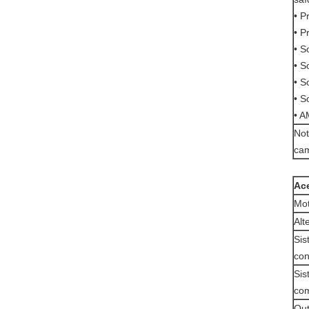
• P
• P
• S
• S
• S
• S
• 
Not
ca
Ac
Mo
Alt
Sis
con
Sis
com
Out