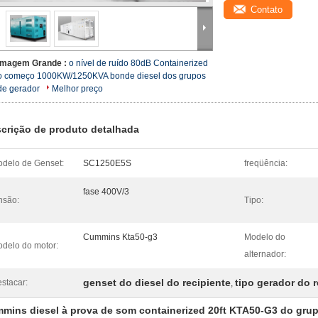
Contato
Imagem Grande :
o nível de ruído 80dB Containerized
o começo 1000KW/1250KVA bonde diesel dos grupos
de gerador
Melhor preço
crição de produto detalhada
delo de Genset:
SC1250E5S
freqüência:
fase 400V/3
nsão:
Tipo:
Cummins Kta50-g3
Modelo do
delo do motor:
alternador:
genset do diesel do recipiente
tipo gerador do r
stacar:
,
mins diesel à prova de som containerized 20ft KTA50-G3 do gru