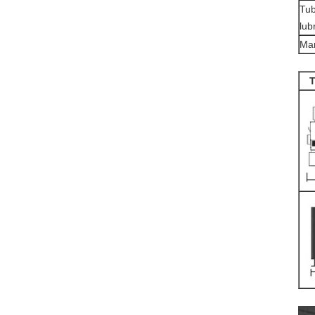
Tub
lub
Man
T