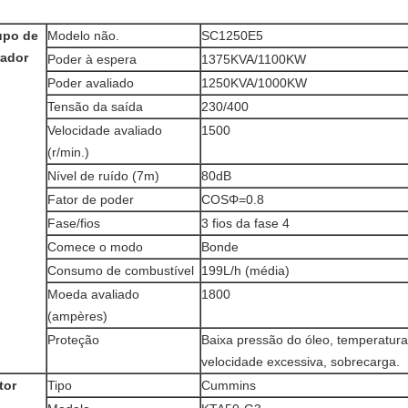
upo de
Modelo não.
SC1250E5
rador
Poder à espera
1375KVA/1100KW
Poder avaliado
1250KVA/1000KW
Tensão da saída
230/400
Velocidade avaliado
1500
(r/min.)
Nível de ruído (7m)
80dB
Fator de poder
COSΦ=0.8
Fase/fios
3 fios da fase 4
Comece o modo
Bonde
Consumo de combustível
199L/h (média)
Moeda avaliado
1800
(ampères)
Proteção
Baixa pressão do óleo, temperatura
velocidade excessiva, sobrecarga.
tor
Tipo
Cummins