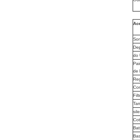
Ac
Som
Dep
do 
Pai
de 
Reg
Com
Fil
Tan
sil
Cot
Bat
Bas