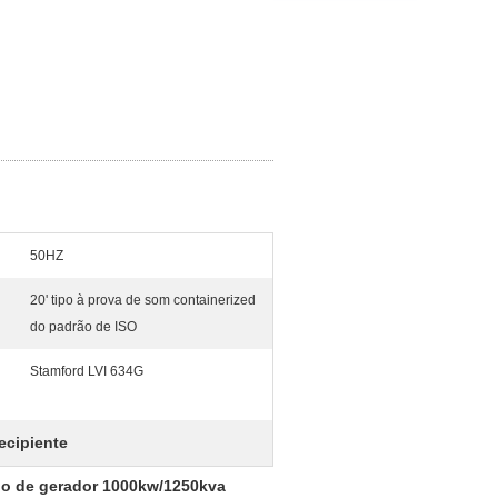
50HZ
20' tipo à prova de som containerized
do padrão de ISO
Stamford LVI 634G
ecipiente
po de gerador 1000kw/1250kva