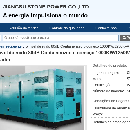
JIANGSU STONE POWER CO.,LTD
A energia impulsiona o mundo
Excursão da fábrica
Controle da qualidade
Contacte-nos
P
P
em recipiente
o nível de ruído 80dB Containerized o começo 1000KW/1250KVA 
nível de ruído 80dB Containerized o começo 1000KW/1250K
rador
Detalhes do produto:
Lugar de origem:
C
Marca:
S
Certificação:
I
Número do modelo:
S
Condições de Pagamen
Quantidade de ordem m
Preço:
Detalhes da embalage