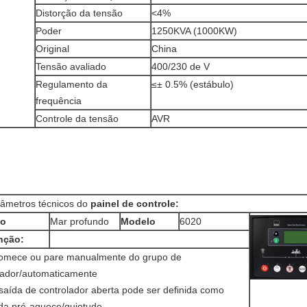
Distorção da tensão
<4%
Poder
1250KVA (1000KW)
Original
China
Tensão avaliado
400/230 de V
Regulamento da
≤± 0.5% (estábulo)
frequência
Controle da tensão
AVR
âmetros técnicos do
painel de controle:
po
Mar profundo
Modelo
6020
nção:
omece ou pare manualmente do grupo de
ador/automaticamente
 saída de controlador aberta pode ser definida como
da pré-aquece/quietude