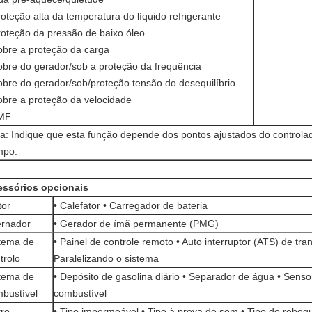
roteção alta da temperatura do líquido refrigerante
roteção da pressão de baixo óleo
obre a proteção da carga
obre do gerador/sob a proteção da frequência
obre do gerador/sob/proteção tensão do desequilíbrio
obre a proteção da velocidade
AMF
a: Indique que esta função depende dos pontos ajustados do controla
mpo.
essórios opcionais
tor
• Calefator • Carregador de bateria
ernador
• Gerador de ímã permanente (PMG)
tema de
• Painel de controle remoto • Auto interruptor (ATS) de tran
trolo
Paralelizando o sistema
tema de
• Depósito de gasolina diário • Separador de água • Senso
bustível
combustível
ro
• Tipo impermeável • Tipo à prova de som • Tipo do reboq