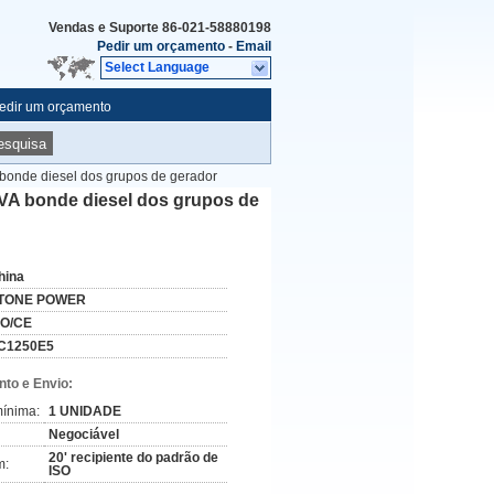
Vendas e Suporte
86-021-58880198
Pedir um orçamento
-
Email
Select Language
edir um orçamento
esquisa
bonde diesel dos grupos de gerador
VA bonde diesel dos grupos de
hina
TONE POWER
SO/CE
C1250E5
to e Envio:
ínima:
1 UNIDADE
Negociável
20' recipiente do padrão de
m:
ISO