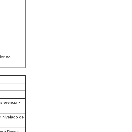
dor no
sferência •
r nivelado de
ue • Peças