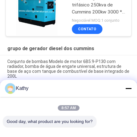
trifásico 250kva de
Cummins 200kw 3000 *
1050 * 1750mm
Negociável MOQ:1 conjunto
CONTATO
grupo de gerador diesel dos cummins
Conjunto de bombas Modelo de motor 6B5.9-P130 com
radiador, bomba de água de engate universal, estrutura de
base de aço com tanque de combustível de base integrado de
200L
Kathy
8 horas de tanque de combustível CUMMINS Conjunto de
gerador a diesel alimentado por diesel para grau de proteção
IP23
8:57 AM
Dos geradores industriais diesel de Cummins do grupo de
gerador de SC350E5S CUMMINS combustível diesel
Good day, what product are you looking for?
Categorias populares
Todos