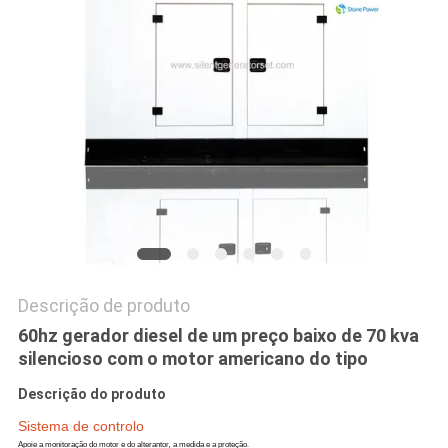
PRIVACY
POLICY
Descrição de produto
60hz gerador diesel de um preço baixo de 70 kva
silencioso com o motor americano do tipo
Descrição do produto
Sistema de controlo
Apoie a monitoração do motor e do alterantor
,
a medida e a proteção
.