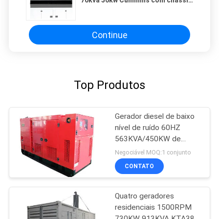
70kva 56kw Cummins com chassi
de grande resistência
Continue
Top Produtos
Gerador diesel de baixo
nível de ruído 60HZ
563KVA/450KW de
CUMMINS da
Negociável MOQ:1 conjunto
construção principal do
CONTATO
poder
Quatro geradores
residenciais 1500RPM
730KW 913KVA KTA38-