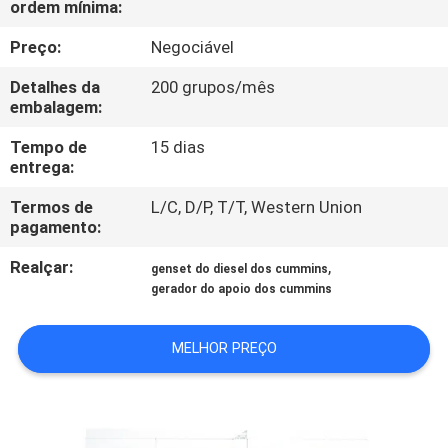
ordem mínima:
CONTROLE
DA
Preço:
Negociável
QUALIDADE
Detalhes da
200 grupos/mês
embalagem:
CONTACTE-
Tempo de
15 dias
entrega:
NOS
Termos de
L/C, D/P, T/T, Western Union
pagamento:
PEÇA
Realçar:
,
genset do diesel dos cummins
UMAS
gerador do apoio dos cummins
CITAÇÕES
MELHOR PREÇO
MAPA
DO
SITE