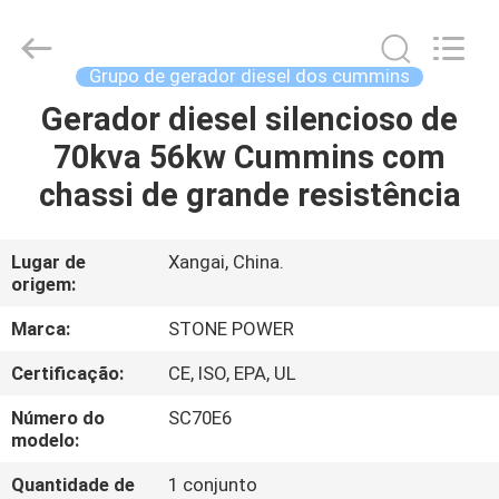
2026
JIANGSU
STONE
POWER
CO.,LTD.
Grupo de gerador diesel dos cummins
All
Rights
Gerador diesel silencioso de
CASA
Reserved.
70kva 56kw Cummins com
PRODUTOS
chassi de grande resistência
SOBRE
Lugar de
Xangai, China.
origem:
NÓS
Marca:
STONE POWER
EXCURSÃO
Certificação:
CE, ISO, EPA, UL
DA
Número do
SC70E6
FÁBRICA
modelo:
Quantidade de
1 conjunto