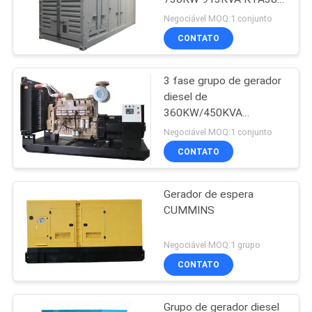
G2A de CUMMINS do
Negociável MOQ:1 conjunto
curso
CONTATO
3 fase grupo de gerador
diesel de
360KW/450KVA
CUMMINS com sistema
Negociável MOQ:1 conjunto
de controlo DSE6020
CONTATO
Gerador de espera
CUMMINS
Negociável MOQ:1 grupo
CONTATO
Grupo de gerador diesel